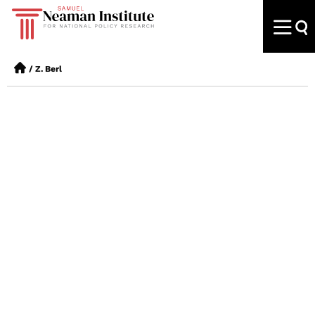
/
Z. Berl