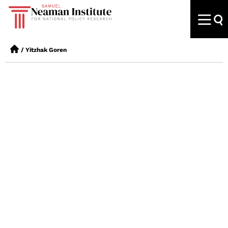
/
Yitzhak Goren