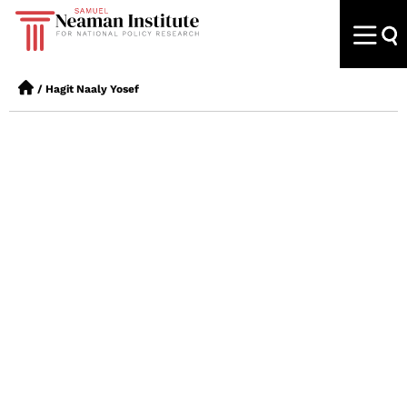
/
Hagit Naaly Yosef