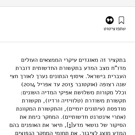
שתפו
ציטוט
בראל, י׳, צברי, א׳ ב׳, פלג, ר׳, ערמון, ר׳, ורווה, א׳ (2015).
לקראת מדיניות מבוססת ראיות בתחום תקשורת המדע בישראל.
מוסד שמואל נאמן.
https://doi.org/10.82514/towards-evidence-based-
בתקציר זה מאוגדים עיקרי הממצאים העולים
policy-science-communication-israel
מדו"ח מצב המדע בתקשורת החדשותית דוברת
העברית בישראל. איסוף הנתונים נערך לאורך חצי
שנה רצופה (אוקטובר 2013 עד אפריל 2014)
וכלל מקורות משלושת אפיקי המדיה השונים:
תקשורת משודרת (טלוויזיה ורדיו), תקשורת
מודפסת (עיתונים יומיים), והתקשורת המקוונת
(אתרי אינטרנט חדשותיים). המחקר כימת את
הסיקור של נושאי מדע
[1]
, תיאר את האופנים בהם
המדע מוצג לציבור, את תחומי המחקר הנפוצים