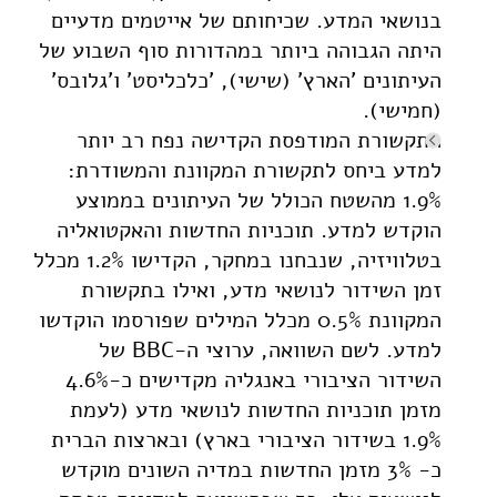
בנושאי המדע. שכיחותם של אייטמים מדעיים
היתה הגבוהה ביותר במהדורות סוף השבוע של
העיתונים 'הארץ' (שישי), 'כלכליסט' ו'גלובס'
(חמישי).
התקשורת המודפסת הקדישה נפח רב יותר
למדע ביחס לתקשורת המקוונת והמשודרת:
1.9% מהשטח הכולל של העיתונים בממוצע
הוקדש למדע. תוכניות החדשות והאקטואליה
בטלוויזיה, שנבחנו במחקר, הקדישו 1.2% מכלל
זמן השידור לנושאי מדע, ואילו בתקשורת
המקוונת 0.5% מכלל המילים שפורסמו הוקדשו
למדע. לשם השוואה, ערוצי ה-BBC של
השידור הציבורי באנגליה מקדישים כ-4.6%
מזמן תוכניות החדשות לנושאי מדע (לעמת
1.9% בשידור הציבורי בארץ) ובארצות הברית
כ- 3% מזמן החדשות במדיה השונים מוקדש