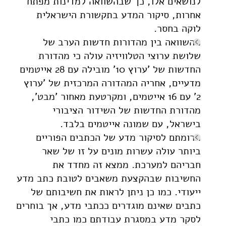
לנושאים אלו, כך שבהשוואה למדינות מפתח
אחרות, סיקור המדע בתקשורת הישראלית
לוקה בחסר.
מהשוואה בין מהדורות חדשות הערב של
שלושת ערוצי הטלוויזיה עולה כי מהדורת
החדשות של 'ערוץ 10' מובילה עם 28 אייטמים
מדעיים, אחריה המהדורה המרכזית של 'ערוץ
2' עם 16 אייטמים, ומקרטעת מאחור 'מבט',
מהדורת החדשות של השידור הציבורי
בישראל, עם שמונה אייטמים בלבד.
תרומתם לסיקור מדע של הכתבים הפוריים
ביותר עולה עשרות מונים על זו של שאר
חבריהם למערכת. ממצא זה מחדד את
החשיבות שבהקצעת משאבים לטובת כתב מדע
ייעודי. כמו כן ניתן לראות את חשיבותם של
כתבים שאינם מוגדרים ככתבי מדע, אך בוחרים
לסקר מדע במסגרת עבודתם כמו כתבי