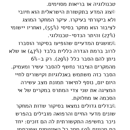
טכנולוגיה או בריאות מסוימים.
ייצוג המדע בתקשורת הישראלית הוא חיובי
ולא ביקורתי בעיקרו. עיקר המחקר המוצג
לציבור הוא מחקר בסיסי (55%), ואחריו יישומי
(27%) והיתר הנדסי-טכנולוגי.
המושגים המדעיים שהופיעו בסיקור הוסברו
לרוב ברמת הגדרה כללית בלבד (47%) או שלא
ניתן להם הסבר כלל (29%). רק ב-6%
מהמקרים הציבור נחשף להסבר עשיר ומעמיק.
הסבר כזה משתמש באנלוגיות וקישורים לחיי
היום יום, נוסף לתיאור תמונת מצב עשירה
המציגה את שני צדי המתרס במקרים של אי
הסכמה או מחלוקת.
הבדלים גדולים נמצאו בסיקור שדות המחקר
שונים מדעי החיים והרפואה מובילים בהפרש
ניכר בחשיפה התקשורתית לה הם זוכים: יחד
הם מהווים 59% מסך כל האייטמים שפורסמו