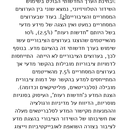
בבחינת הערך החדשותי הבולט בשימוש
השידור הטלוויזיוני, נמצא שוני בין הערוצים
המסחריים והציבוריים
[2]
. בעוד שבערוצים
המסחריים כמעט ואין הצגה של מידע מדעי
בשל היותם "חדשות רעות" (2.5%), 10%
מהאייטמים שהוצגו בערוצים הציבוריים עשו
שימוש בערך חדשותי זה בהציגם מדע. בנוסף
לכך, בערוצים הציבוריים לא הייתה התייחסות
לדמויות ציבוריות מובילות בהקשר מדעי אך
בערוצים המסחריים 7.5% מהאייטמים
המתייחסים למדע בהקשר של דמות ציבורית
מובילה (סלבריטאים, פוליטיקאים וכדומה).
הצגת המדע כ'חדשות רעות', העיסוק בסוגיות
מוסריות, הדיווח על מדיניות ורגולציה
וההמנעות מקישור המדע לסלבריטאים מעלה
את חשיבותו של השידור הציבורי בהצגת מדע
לציבור בצורה השואפת לאובייקטיביות וייצוג