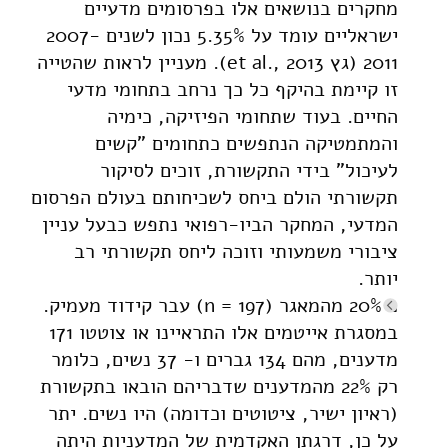
מחקרים בנושאים אלו בפרסומים מדעיים
ישראליים עומד על 5.35% נכון לשנים 2007-
2011 (גץ et al., 2013). מעניין לראות שהטייה
זו קיימת בהיקף כל כך נרחב בתחומי מדעי
החיים. בעוד שתחומי הפיזיקה, כימיה
והמתמטיקה הנתפשים כתחומים "קשים
לעיכול" בידי התקשורת, זוכים לסיקור
תקשורתי הולם ביחס לשכיחותם בעולם הפרסום
המדעי, המחקר הביו-רפואי נתפש כבעל עניין
ציבורי משמעותי וזוכה ליחס תקשורתי רב
יותר.
כ 20% מהמאגר (n = 197) עבר קידוד מעמיק.
במסגרת אייטמים אלו התראיינו או צוטטו 171
מדענים, מהם 134 גברים ו- 37 נשים, כלומר
רק 22% מהמדענים שדבריהם הובאו בתקשורת
(ראיון ישיר, ציטוטים וכדומה) היו נשים. יתר
על כן, דרגתן האקדמית של המדעניות היתה