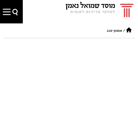
/
אמנון ענב