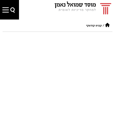
/
קנוט קוזצקי