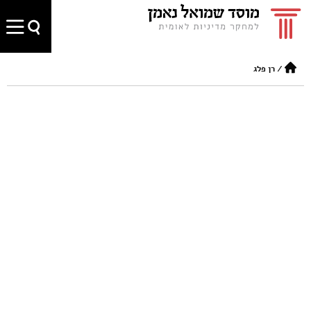
/
רן פלג